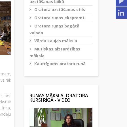
uzstāšanas laikā
Oratora uzstāšanas stils
Oratora runas ekspromti
Oratora runas bagātā
valoda
Vārdu kaujas māksla
Mutiskas aizsardzības
māksla
Kautrīgums oratora runā
ismam,
vairāk
RUNAS MĀKSLA. ORATORA
ss, bet
KURSI RĪGĀ - VIDEO
ieksme
Irina,
endēju