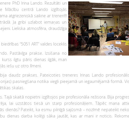
Trenere PhD Irina Lando. Rezultāti un
 Mācību centrā Lando izglītojās
ma atgriezeniskā saikne ar treneri!!!
strādā. Ja gribi uzlabot iemaņas un
jieni. Lieliska atmosfēra, draudzīga
 biedrības “5051 ART” valdes loceklis
ando. Pastāvīga prakse. Izsišana no
i kurss ilgtu pāris dienas ilgāk, man
ās iešu uz otro līmeni.
ija daudz prakses. Pateicoties treneres Irinas Lando profesionāl
eorijas) pasniegšana notika viegli pieejamā un iegaumējamā formā. Vis
tikas skalas.
. Tajā skaitā nopietni izglītojos pie profesionāla režisora. Bija progre
ja, lai uzstātos tiesā un starp profesionāļiem. Tāpēc mana att
rās dienās? Pateikt, ka esmu pilnīgā sajūsmā – nozīmē nepateikt neko. 
u dienas darba kolēģi sāka jautāt, kas ar mani ir noticis. Rekom