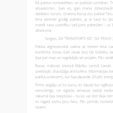
Kā pareizi kontaktēties un publiski uzstāties. 
atsauksmes. Gan es, gan mana dzīvesbiedre
dažādos kursos. Oratoru kursā viss patika! Teica
Irina vienmēr godīgi pateiks, ja ar kaut ko jā
mainīt savu uzvedību, tad jums patiešām – uz še
attieksme.
Sergejs, SIA “TRANSPORTS KD”, SIA “PEKAS”,
Patika atgriezeniskā saikne ar treneri Irina L
komforta zonas (šeit nevar bez tā). Gribētu, la
bija par maz un negribējās iet projām. Pēc nedēļ
Runas mākslas treniņā Mācību centrā Lando b
izveidojās draudzīga atmosfēra. Informācijas (t
patika uzdevums, kur bija jāpanāk 20 pēc enerģē
Pirms aizgāju uz šo kursu, es daudz kur izglītojos
nenozīmīgs. Un iegūtās iemaņas nebūt nederē
sākumā bija skeptiska – nu ko var dot tikai čet
es tagad esmu jūsu fans. Pēc pirmās nodarbīb
visiem.