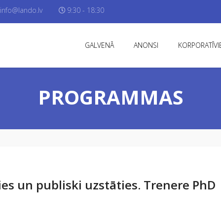
info@lando.lv
9:30 - 18:30
GALVENĀ
ANONSI
KORPORATĪVIE
PROGRAMMAS
ies un publiski uzstāties. Trenere PhD