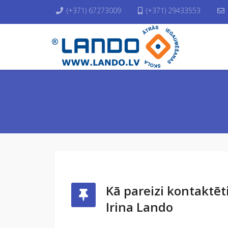
(+371) 67273009
(+371) 29433553
Kā pareizi kontaktēt
Irina Lando