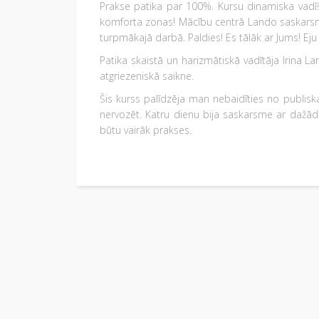
Prakse patika par 100%. Kursu dinamiska vadīš
komforta zonas! Mācību centrā Lando saskarsme
turpmākajā darbā. Paldies! Es tālāk ar Jums! Eju 
Patika skaistā un harizmātiskā vadītāja Irina L
atgriezeniskā saikne.
Šis kurss palīdzēja man nebaidīties no publiskas
nervozēt. Katru dienu bija saskarsme ar dažādie
būtu vairāk prakses.