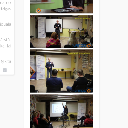
ana no
dzīgas
iduāla
pārstāt
a, lai
Ņikita