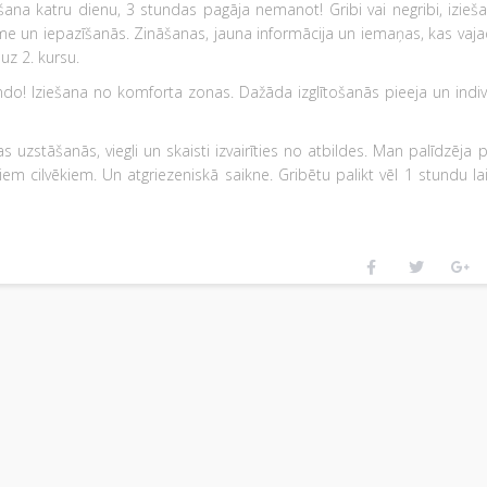
ana katru dienu, 3 stundas pagāja nemanot! Gribi vai negribi, izieš
 un iepazīšanās. Zināšanas, jauna informācija un iemaņas, kas vaja
uz 2. kursu.
ando! Iziešana no komforta zonas. Dažāda izglītošanās pieeja un indiv
 uzstāšanās, viegli un skaisti izvairīties no atbildes. Man palīdzēja 
m cilvēkiem. Un atgriezeniskā saikne. Gribētu palikt vēl 1 stundu laik