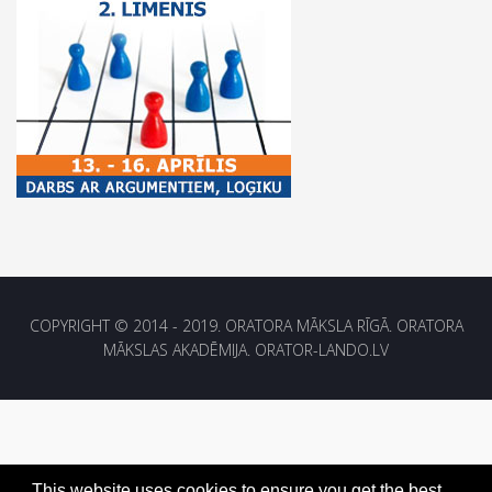
COPYRIGHT © 2014 - 2019. ORATORA MĀKSLA RĪGĀ. ORATORA
MĀKSLAS AKADĒMIJA. ORATOR-LANDO.LV
This website uses cookies to ensure you get the best