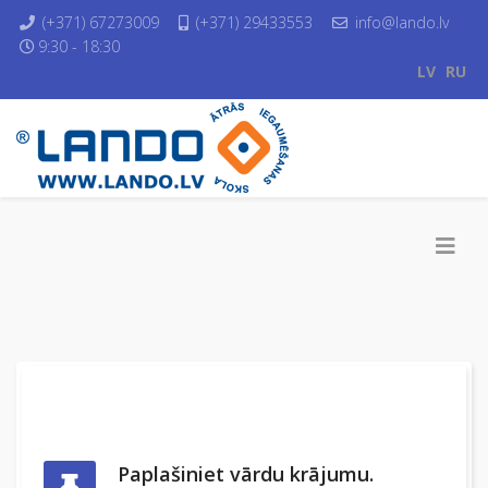
(+371) 67273009
(+371) 29433553
info@lando.lv
9:30 - 18:30
LV
RU
Paplašiniet vārdu krājumu.