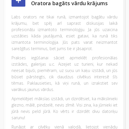
Oratora bagāts vārdu krājums
Labs orators ne tikai runā, izmantojot bagātu vārdu
krājumu, bet spēj arī saprast diskusijas laikā
profesionāļu izmantoto terminoloģiju. Ja jūs uzaicina
uzstāties kāda jautājumā, esiet gatavi, ka runā tiks
izmantota terminoloģija. Jūs pats varat neizmantot
sarežģītus terminus, bet jums tie ir jāsaprot.
Prakses iegūšanai sāciet apmeklēt profesionālas
izstādes, galerijas u.c. Aizejiet uz turieni, kur nekad
neesat bijuši, piemēram, uz suņu un kaķu izstādi, un jūs
būsiet pārsteigts, cik daudzus cilvēkus interesē šīs
tēmas. Paklausieties, kā viņi runā, un izrakstiet sev
vairākus jaunus vārdus.
Apmeklējiet mākslas izstādi, un dzirdēsiet, ka mākslinieki
glezno, mālē, pindzelē, nevis zīmē. Visi zina, ka jūrnieki iet
jūrā nevis peld jūrā. Ko vērts ir dzirdēt divu datoriķu
sarunu!
Runājot ar cilvēku vienā valodā, lietojot vienādu