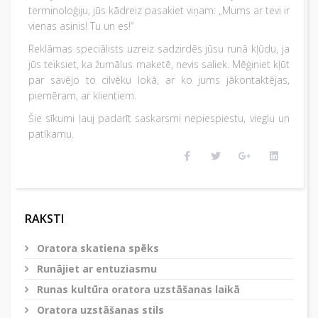
terminoloģiju, jūs kādreiz pasakiet viņam: „Mums ar tevi ir
vienas asinis! Tu un es!”
Reklāmas speciālists uzreiz sadzirdēs jūsu runā kļūdu, ja
jūs teiksiet, ka žurnālus maketē, nevis saliek. Mēģiniet kļūt
par savējo to cilvēku lokā, ar ko jums jākontaktējas,
piemēram, ar klientiem.
Šie sīkumi ļauj padarīt saskarsmi nepiespiestu, vieglu un
patīkamu.
RAKSTI
Oratora skatiena spēks
Runājiet ar entuziasmu
Runas kultūra oratora uzstāšanas laikā
Oratora uzstāšanas stils