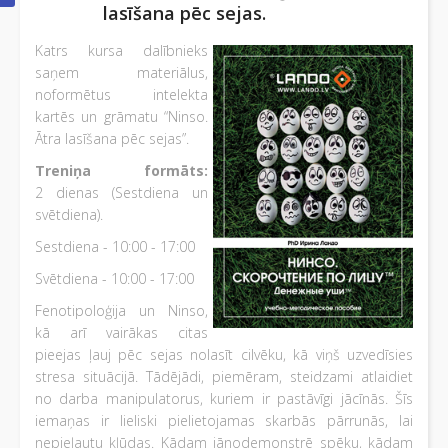
lasīšana pēc sejas.
Katrs kursa dalībnieks
saņem materiālus,
noformētus intelekta
kartēs un grāmatu “Ninso.
Ātra lasīšana pēc sejas”.
Treniņa
formāts
:
2 dienas (Sestdiena un
svētdiena).
Sestdiena - 10:00 - 17:00
Svētdiena - 10:00 - 17:00
Fenotipoloģija un Ninso,
kā arī vairākas citas
pieejas ļauj pēc sejas nolasīt cilvēku, kā viņš uzvedīsies
stresa situācijā. Tādējādi, piemēram, steidzami atlaidiet
no darba manipulatorus, kuriem ir pastāvīgi jācīnās. Šīs
iemaņas ir lieliski pielietojamas skarbās pārrunās, lai
nepieļautu kļūdas. Kādam jānodemonstrē spēku, kādam