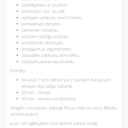
uzlādējamies ar pozitīvo;
pārdodam sevi “uz urā!”;
veidojam uzlabotu sevis formulu;
piedalāmies debatēs;
pārtveram iniciatīvu;
noturam spēcīgu pozīciju;
piedalāmies diskusijās;
strādājam ar argumentiem;
izbaudām patīkamu atmosfēru;
veidojam jaunas iepazīšanās.
Formāts:
tikšanās 1 reizi mēnesī pa 2 stundām (kā parasti,
iekļauta tēja, kafija, cepumi);
30 min – teorija;
90 min – iemaņu noslīpēšana.
Obligāts nosacījums: pabeigt Runas mākslas kursu Mācību
centrā Lando.lv.
Ja jūs šeit izglītojāties, tad varēsiet pareizi sniegt