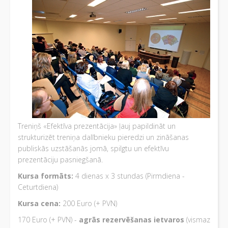
Treniņš «Efektīva prezentācija» ļauj papildināt un
strukturizēt treniņa dalībnieku pieredzi un zināšanas
publiskās uzstāšanās jomā, spilgtu un efektīvu
prezentāciju pasniegšanā.
Kursa formāts:
4 dienas x 3 stundas (Pirmdiena -
Ceturtdiena)
Kursa cena:
200 Euro (+ PVN)
170 Euro (+ PVN) -
agrās rezervēšanas ietvaros
(vismaz