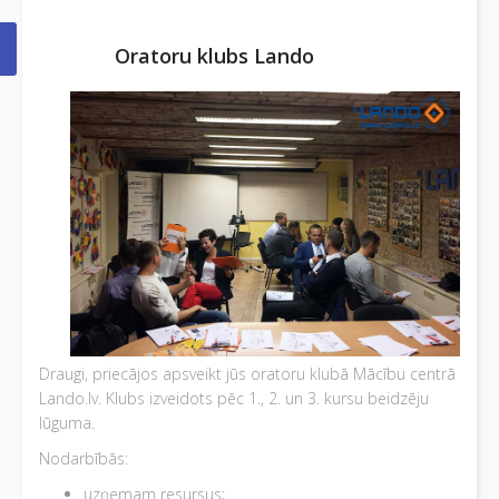
Oratoru klubs Lando
Draugi, priecājos apsveikt jūs oratoru klubā Mācību centrā
Lando.lv. Klubs izveidots pēc 1., 2. un 3. kursu beidzēju
lūguma.
Nodarbībās:
uzņemam resursus;