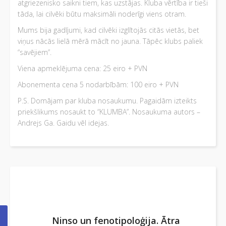
atgriezenisko saikni tiem, kas uzstājas. Kluba vērtība ir tieši
tāda, lai cilvēki būtu maksimāli noderīgi viens otram.
Mums bija gadījumi, kad cilvēki izglītojās citās vietās, bet
viņus nācās lielā mērā mācīt no jauna. Tāpēc klubs paliek
“savējiem”.
Viena apmeklējuma cena: 25 eiro + PVN
Abonementa cena 5 nodarbībām: 100 eiro + PVN
P.S. Domājam par kluba nosaukumu. Pagaidām izteikts
priekšlikums nosaukt to “KLUMBA”. Nosaukuma autors –
Andrejs Ga. Gaidu vēl idejas.
Ninso un fenotipoloģija. Ātra