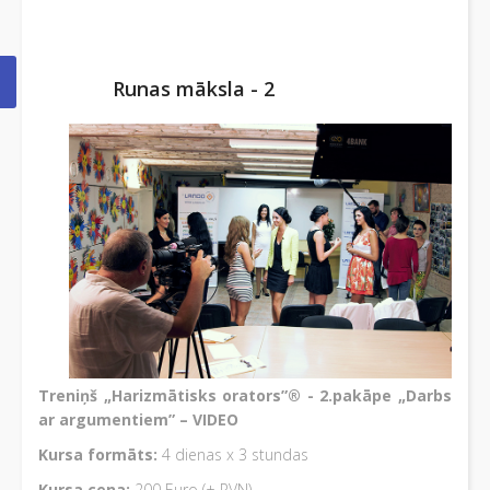
Runas māksla - 2
Treniņš „Harizmātisks orators”® - 2.pakāpe „Darbs
ar argumentiem” – VIDEO
Kursa formāts:
4 dienas x 3 stundas
Kursa cena:
200 Euro (+ PVN)