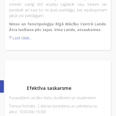
noteikti svarīgi dot iespēju saglabāt seju, kādam var
piedāvāt arī kaut ko ne īpaši pieklājīgu, bet iepakojumam
jābūt ļoti pieklājīgam.
Ninso
un
fenotipoloģija
Rīgā
Mācību Centrā
Lando.
Ātra lasīšana
pēc
sejas
.
Irina Lando,
atsauksmes
.
Lasīt tālāk...
Efektīva saskarsme
Pusaudžiem, vecāko klašu skolēniem un studentiem
Treniņa formāts: 2 dienas (sestdiena un svētdiena no
plkst. 10:00 līdz 16:00)