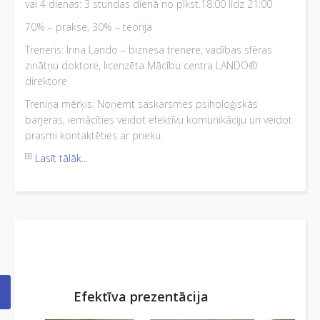
vai 4 dienas: 3 stundas dienā no plkst.18:00 līdz 21:00
70% – prakse, 30% – teorija
Treneris: Irina Lando – biznesa trenere, vadības sfēras
zinātņu doktore, licenzēta Mācību centra LANDO®
direktore
Treniņa mērķis: Noņemt saskarsmes psiholoģiskās
barjeras, iemācīties veidot efektīvu komunikāciju un veidot
prasmi kontaktēties ar prieku.
Lasīt tālāk...
Efektīva prezentācija