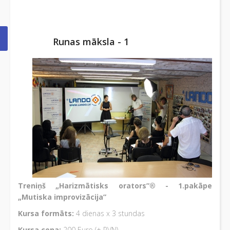
Runas māksla - 1
Treniņš „Harizmātisks orators”® - 1.pakāpe
„Mutiska improvizācija”
Kursa formāts:
4 dienas x 3 stundas
Kursa cena:
200 Euro (+ PVN)