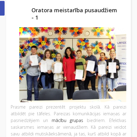
Oratora meistarība pusaudžiem
- 1
Prasme pareizi prezentēt projektu skolā. Kā pareizi
atbildēt pie tāfeles. Pareizas komunikācijas iemaņas ar
pasniedzējiem un
mācību grupas
biedriem. Efektīvas
saskarsmes iemaņas ar vienaudžiem. Kā pareizi veidot
savu atbildi mutiskāeksāmenā, ja tas, kurš atbild kopā ar