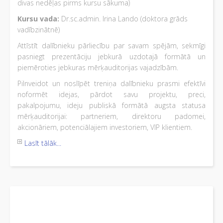
divas nedēļas pirms kursu sākuma)
Kursu vada:
Dr.sc.admin. Irina Lando (doktora grāds
vadībzinātnē)
Attīstīt dalībnieku pārliecību par savam spējām, sekmīgi
pasniegt prezentāciju jebkurā uzdotajā formātā un
piemēroties jebkuras mērķauditorijas vajadzībām.
Pilnveidot un noslīpēt treniņa dalībnieku prasmi efektīvi
noformēt idejas, pārdot savu projektu, preci,
pakalpojumu, ideju publiskā formātā augsta statusa
mērķauditorijai: partneriem, direktoru padomei,
akcionāriem, potenciālajiem investoriem, VIP klientiem.
Lasīt tālāk...