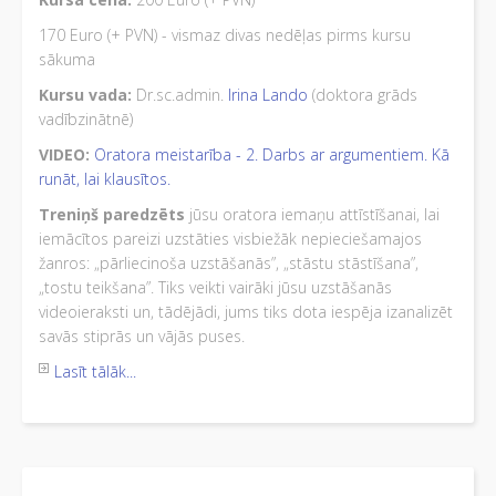
170 Euro (+ PVN) - vismaz divas nedēļas pirms kursu
sākuma
Kursu vada:
Dr.sc.admin.
Irina Lando
(doktora grāds
vadībzinātnē)
VIDEO:
Oratora meistarība - 2. Darbs ar argumentiem. Kā
runāt, lai klausītos.
Treniņš paredzēts
jūsu oratora iemaņu attīstīšanai, lai
iemācītos pareizi uzstāties visbiežāk nepieciešamajos
žanros: „pārliecinoša uzstāšanās”, „stāstu stāstīšana”,
„tostu teikšana”. Tiks veikti vairāki jūsu uzstāšanās
videoieraksti un, tādējādi, jums tiks dota iespēja izanalizēt
savās stiprās un vājās puses.
Lasīt tālāk...