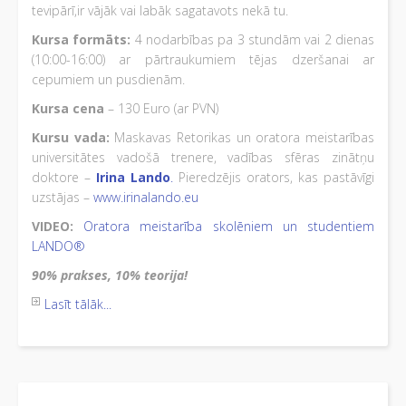
tevipārī,ir vājāk vai labāk sagatavots nekā tu.
Kursa formāts:
4 nodarbības pa 3 stundām vai 2 dienas
(10:00-16:00) ar pārtraukumiem tējas dzeršanai ar
cepumiem un pusdienām.
Kursa cena
– 130 Euro (ar PVN)
Kursu vada:
Maskavas Retorikas un oratora meistarības
universitātes vadošā trenere, vadības sfēras zinātņu
doktore –
Irina Lando
.
Pieredzējis orators, kas pastāvīgi
uzstājas –
www.irinalando.eu
VIDEO:
Oratora meistarība skolēniem un studentiem
LANDO®
90% prakses, 10% teorija!
Lasīt tālāk...