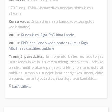
170 Euro (+ PVN) - vismaz divas nedēļas pirms kursu
sākuma
Kursu vada:
Dr.sc.admin. Irina Lando (doktora grāds
vadībzinātnē)
VIDEO:
Runas kursi Rīgā. PhD Irina Lando.
VIDEO:
PhD Irina Lando vada oratoru kursus Rīgā.
Mācāmies uzstāties publiski
Treniņš paredzēts,
lai noņemtu bailes no auditorijas
uzstāšanās laikā: lai jūs varētu mierīgi iziet skatītāju priekšā
un sākt runāt praktiski par jebkuru tēmu, pie tam, noturot
publikas uzmanību, runājot labā enerģētikas līmenī, aktīvi
un pareizi izmantojot žestus, intonāciju, acu kontaktu…
Lasīt tālāk...