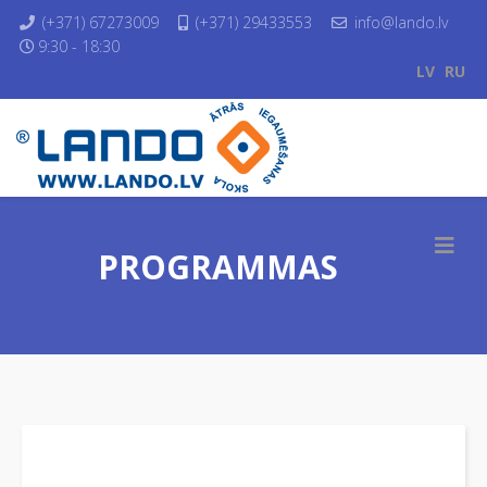
(+371) 67273009
(+371) 29433553
info@lando.lv
9:30 - 18:30
LV
RU
PROGRAMMAS