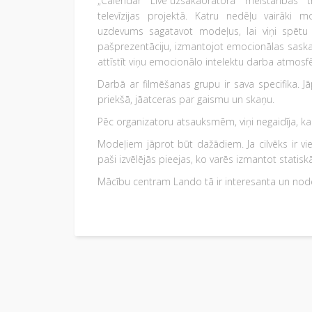
„Calendar Live”uzsākaoratora meistarības 
televīzijas projektā. Katru nedēļu vairāki 
uzdevums sagatavot modeļus, lai viņi spētu 
pašprezentāciju, izmantojot emocionālas saska
attīstīt viņu emocionālo intelektu darba atmosf
Darbā ar filmēšanas grupu ir sava specifika. Jā
priekšā, jāatceras par gaismu un skaņu.
Pēc organizatoru atsauksmēm, viņi negaidīja, ka
Modeļiem jāprot būt dažādiem. Ja cilvēks ir vi
paši izvēlējās pieejas, ko varēs izmantot statisk
Mācību centram Lando tā ir interesanta un noderī