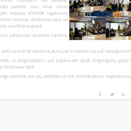
treniņus modeļiem, kas piedalās
modeļi pametīs šovu. Irinas Lando
pēc iespējas efektīvāk sagatavotu
rsmes iemaņas filmēšanas laikā, un
ēras uzturēšanai grupā.
prot pārliecinoši izturēties kameras
 varēs uzzināt tik daudz kā jauna par modeļiem, ko paši atlasīja kasti
enāds un prognozējams, viņš publikai ātri apnīk. Vingrinājumu gaitā 
ās filmēšanas laikā.
ga pieredze, kas ļauj attīstīties un liek izdomāt jaunus vingrinājumus