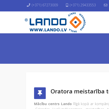
(+371) 67273009
(+371) 29433553
Oratora meistarība t
Mācību centrs Lando
Rīgā kopā ar kompānij