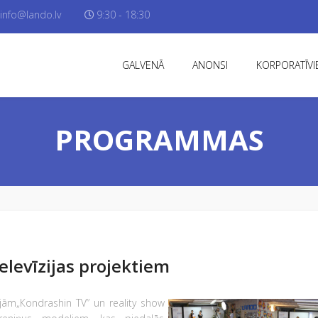
info@lando.lv
9:30 - 18:30
GALVENĀ
ANONSI
KORPORATĪVIE
PROGRAMMAS
elevīzijas projektiem
ām„Кondrashin TV” un reality show