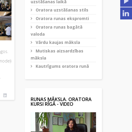
uzstāšanas laikā
Oratora uzstāšanas stils
Oratora runas ekspromti
Oratora runas bagātā
valoda
Vārdu kaujas māksla
Mutiskas aizsardzības
ngos.
māksla
modeļi
Kautrīgums oratora runā
.
RUNAS MĀKSLA. ORATORA
KURSI RĪGĀ - VIDEO