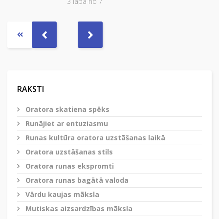
3 lapa no 7
RAKSTI
Oratora skatiena spēks
Runājiet ar entuziasmu
Runas kultūra oratora uzstāšanas laikā
Oratora uzstāšanas stils
Oratora runas ekspromti
Oratora runas bagātā valoda
Vārdu kaujas māksla
Mutiskas aizsardzības māksla