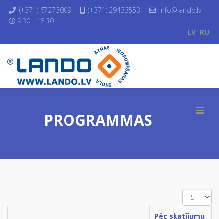
(+371) 67273009
(+371) 29433553
info@lando.lv
9:30 - 18:30
LV
RU
PROGRAMMAS
Pēc skatījumu