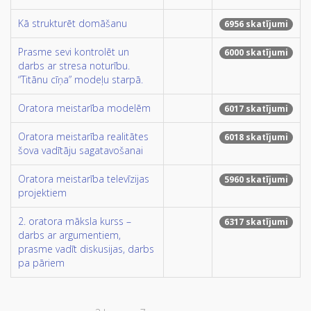
Kā strukturēt domāšanu
6956 skatījumi
Prasme sevi kontrolēt un
6000 skatījumi
darbs ar stresa noturību.
“Titānu cīņa” modeļu starpā.
Oratora meistarība modelēm
6017 skatījumi
Oratora meistarība realitātes
6018 skatījumi
šova vadītāju sagatavošanai
Oratora meistarība televīzijas
5960 skatījumi
projektiem
2. oratora māksla kurss –
6317 skatījumi
darbs ar argumentiem,
prasme vadīt diskusijas, darbs
pa pāriem