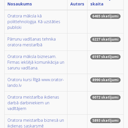
Nosaukums
Autors
skaita
Oratora māksla kā
6465 skatījumi
polittehnoloģija. Kā uzstāties
publiski
Pārrunu vadīšanas tehnika
6227 skatījumi
oratora meistarībā
Oratora māksla biznesam.
6197 skatījumi
Firmas iekšējā komunikācija un
sarunu vadīšana.
Oratoru kursi Rīgā www.orator-
8990 skatījumi
lando.lv
Oratora meistarība ikdienas
6072 skatījumi
darbā darbiniekiem un
vadītājiem
Oratora meistarība biznesā un
5893 skatījumi
ikdienas saskarsmē