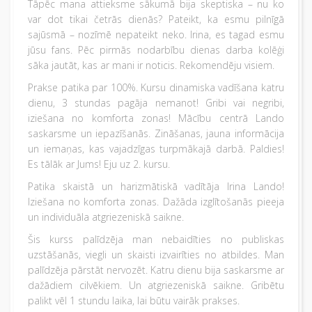
Tāpēc mana attieksme sākumā bija skeptiska – nu ko
var dot tikai četrās dienās? Pateikt, ka esmu pilnīgā
sajūsmā – nozīmē nepateikt neko. Irina, es tagad esmu
jūsu fans. Pēc pirmās nodarbību dienas darba kolēģi
sāka jautāt, kas ar mani ir noticis. Rekomendēju visiem.
Prakse patika par 100%. Kursu dinamiska vadīšana katru
dienu, 3 stundas pagāja nemanot! Gribi vai negribi,
iziešana no komforta zonas! Mācību centrā Lando
saskarsme un iepazīšanās. Zināšanas, jauna informācija
un iemaņas, kas vajadzīgas turpmākajā darbā. Paldies!
Es tālāk ar Jums! Eju uz 2. kursu.
Patika skaistā un harizmātiskā vadītāja Irina Lando!
Iziešana no komforta zonas. Dažāda izglītošanās pieeja
un individuāla atgriezeniskā saikne.
Šis kurss palīdzēja man nebaidīties no publiskas
uzstāšanās, viegli un skaisti izvairīties no atbildes. Man
palīdzēja pārstāt nervozēt. Katru dienu bija saskarsme ar
dažādiem cilvēkiem. Un atgriezeniskā saikne. Gribētu
palikt vēl 1 stundu laika, lai būtu vairāk prakses.