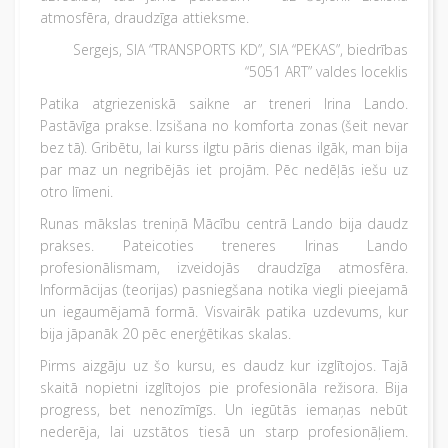
atmosfēra, draudzīga attieksme.
Sergejs, SIA “TRANSPORTS KD”, SIA “PEKAS”, biedrības
“5051 ART” valdes loceklis
Patika atgriezeniskā saikne ar treneri Irina Lando.
Pastāvīga prakse. Izsišana no komforta zonas (šeit nevar
bez tā). Gribētu, lai kurss ilgtu pāris dienas ilgāk, man bija
par maz un negribējās iet projām. Pēc nedēļās iešu uz
otro līmeni.
Runas mākslas treniņā Mācību centrā Lando bija daudz
prakses. Pateicoties treneres Irinas Lando
profesionālismam, izveidojās draudzīga atmosfēra.
Informācijas (teorijas) pasniegšana notika viegli pieejamā
un iegaumējamā formā. Visvairāk patika uzdevums, kur
bija jāpanāk 20 pēc enerģētikas skalas.
Pirms aizgāju uz šo kursu, es daudz kur izglītojos. Tajā
skaitā nopietni izglītojos pie profesionāla režisora. Bija
progress, bet nenozīmīgs. Un iegūtās iemaņas nebūt
nederēja, lai uzstātos tiesā un starp profesionāļiem.