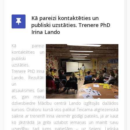
Kā pareizi kontaktēties un
publiski uzstāties. Trenere PhD
Irina Lando
Kā pareizi
kontaktēties un
publiski
uzstāties.
Trenere PhD Irina
Lando. Rezultāti
un
atsauksmes. Gan
es, gan mana
dzīvesbiedre Mācību centrā Lando izglītojās dažādos
kursos. Oratoru kursā viss patika! Teicama atgriezeniskā
saikne ar treneri!!! Irina vienmēr godīgi pateiks, ja ar kaut
ko jāstrādā. Ja gribi uzlabot iemaņas un mainīt savu
uzvedību, tad jums patiešām – uz šejieni. Lieliska