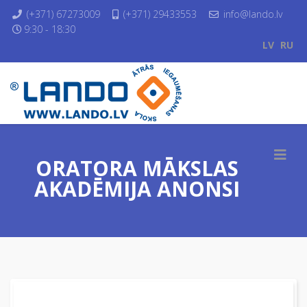
(+371) 67273009
(+371) 29433553
info@lando.lv
9:30 - 18:30
LV
RU
ORATORA MĀKSLAS
AKADĒMIJA ANONSI