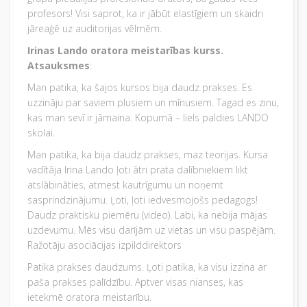
profesors! Visi saprot, ka ir jābūt elastīgiem un skaidri
jāreaģē uz auditorijas vēlmēm.
Irinas Lando oratora meistarības kurss.
Atsauksmes
:
Man patika, ka šajos kursos bija daudz prakses. Es
uzzināju par saviem plusiem un mīnusiem. Tagad es zinu,
kas man sevī ir jāmaina. Kopumā – liels paldies LANDO
skolai.
Man patika, ka bija daudz prakses, maz teorijas. Kursa
vadītāja Irina Lando ļoti ātri prata dalībniekiem likt
atslābināties, atmest kautrīgumu un noņemt
sasprindzinājumu. Ļoti, ļoti iedvesmojošs pedagogs!
Daudz praktisku piemēru (video). Labi, ka nebija mājas
uzdevumu. Mēs visu darījām uz vietas un visu paspējām.
Ražotāju asociācijas izpilddirektors
Patika prakses daudzums. Ļoti patika, ka visu izzina ar
paša prakses palīdzību. Aptver visas nianses, kas
ietekmē oratora meistarību.