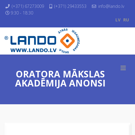
(+371) 67273009
(+371) 29433553
info@lando.lv
9:30 - 18:30
LV
RU
ORATORA MĀKSLAS
AKADĒMIJA ANONSI