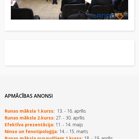
APMĀCĪBAS ANONSI
Runas māksla 1.kurss:
13. - 16. aprīlis
Runas māksla 2.kurss:
27. - 30. aprīlis
Efektīva prezentācija:
11. - 14. maijs
Ninso un fenotipoloģija:
14. - 15. marts
Runas māksla pusaudžiem 1.kurss:
18. - 19. aprīlis