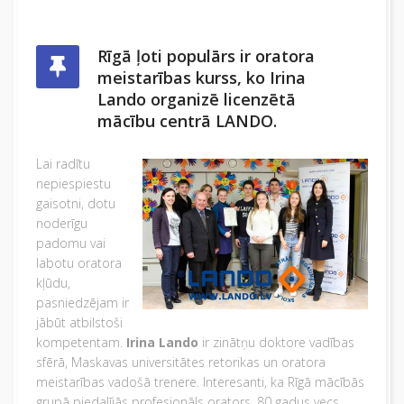
Rīgā ļoti populārs ir oratora
meistarības kurss, ko Irina
Lando organizē licenzētā
mācību centrā LANDO.
Lai radītu
nepiespiestu
gaisotni, dotu
noderīgu
padomu vai
labotu oratora
kļūdu,
pasniedzējam ir
jābūt atbilstoši
kompetentam.
Irina Lando
ir zinātņu doktore vadības
sfērā, Maskavas universitātes retorikas un oratora
meistarības vadošā trenere. Interesanti, ka Rīgā mācībās
grupā piedalījās profesionāls orators, 80 gadus vecs