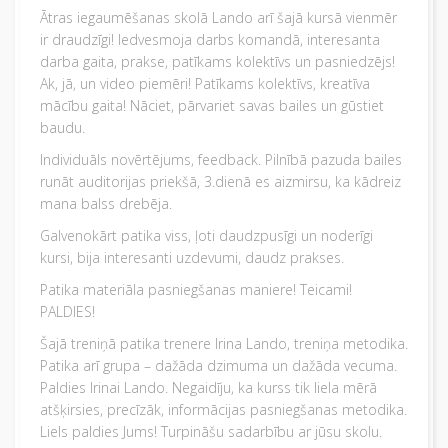
Ātras iegaumēšanas skolā Lando arī šajā kursā vienmēr
ir draudzīgi! Iedvesmoja darbs komandā, interesanta
darba gaita, prakse, patīkams kolektīvs un pasniedzējs!
Ak, jā, un video piemēri! Patīkams kolektīvs, kreatīva
mācību gaita! Nāciet, pārvariet savas bailes un gūstiet
baudu.
Individuāls novērtējums, feedback. Pilnībā pazuda bailes
runāt auditorijas priekšā, 3.dienā es aizmirsu, ka kādreiz
mana balss drebēja.
Galvenokārt patika viss, ļoti daudzpusīgi un noderīgi
kursi, bija interesanti uzdevumi, daudz prakses.
Patika materiāla pasniegšanas maniere! Teicami!
PALDIES!
Šajā treniņā patika trenere Irina Lando, treniņa metodika.
Patika arī grupa – dažāda dzimuma un dažāda vecuma.
Paldies Irinai Lando. Negaidīju, ka kurss tik liela mērā
atšķirsies, precīzāk, informācijas pasniegšanas metodika.
Liels paldies Jums! Turpināšu sadarbību ar jūsu skolu.