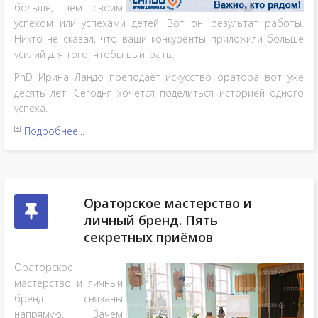
больше, чем своим
успехом или успехами детей. Вот он, результат работы.
Никто не сказал, что ваши конкуренты приложили больше
усилий для того, чтобы выиграть.
PhD Ирина Ландо преподаёт искусство оратора вот уже
десять лет. Сегодня хочется поделиться историей одного
успеха.
Подробнее...
Ораторское мастерство и
личный бренд. Пять
секретных приёмов
Ораторское
мастерство и личный
бренд связаны
напрямую. Зачем