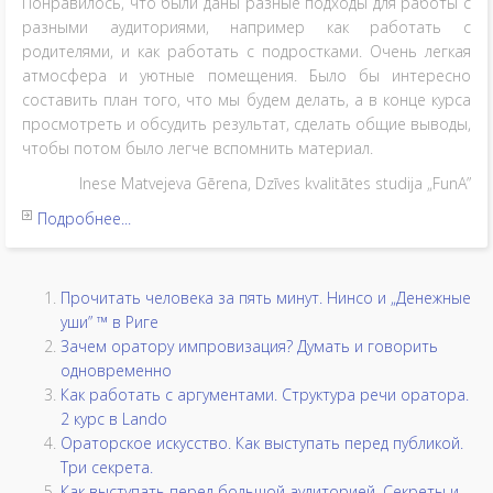
Понравилось, что были даны разные подходы для работы с
разными аудиториями, например как работать с
родителями, и как работать с подростками. Очень легкая
атмосфера и уютные помещения. Было бы интересно
составить план того, что мы будем делать, а в конце курса
просмотреть и обсудить результат, сделать общие выводы,
чтобы потом было легче вспомнить материал.
Inese Matvejeva Gērena, Dzīves kvalitātes studija „FunA”
Подробнее...
Прочитать человека за пять минут. Нинсо и „Денежные
уши” ™ в Риге
Зачем оратору импровизация? Думать и говорить
одновременно
Как работать с аргументами. Структура речи оратора.
2 курс в Lando
Ораторское искусство. Как выступать перед публикой.
Три секрета.
Как выступать перед большой аудиторией. Секреты и