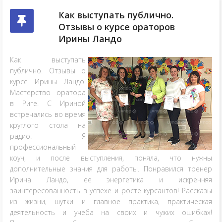
Как выступать публично.
Отзывы о курсе ораторов
Ирины Ландо
Как выступать
публично. Отзывы о
курсе Ирины Ландо.
Мастерство оратора
в Риге. С Ириной
встречались во время
круглого стола на
радио. Я
профессиональный
коуч, и после выступления, поняла, что нужны
дополнительные знания для работы. Понравился тренер
Ирина Ландо, ее энергетика и искренняя
заинтересованность в успехе и росте курсантов! Рассказы
из жизни, шутки и главное практика, практическая
деятельность и учеба на своих и чужих ошибках!