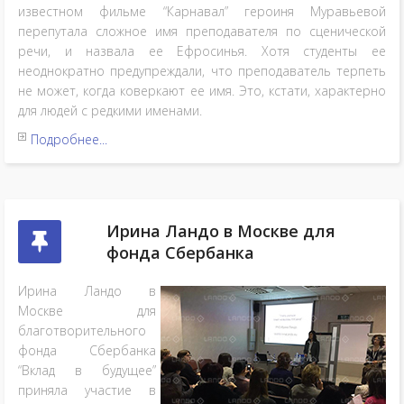
известном фильме “Карнавал” героиня Муравьевой
перепутала сложное имя преподавателя по сценической
речи, и назвала ее Ефросинья. Хотя студенты ее
неоднократно предупреждали, что преподаватель терпеть
не может, когда коверкают ее имя. Это, кстати, характерно
для людей с редкими именами.
Подробнее...
Ирина Ландо в Москве для
фонда Сбербанка
Ирина Ландо в
Москве для
благотворительного
фонда Сбербанка
“Вклад в будущее”
приняла участие в