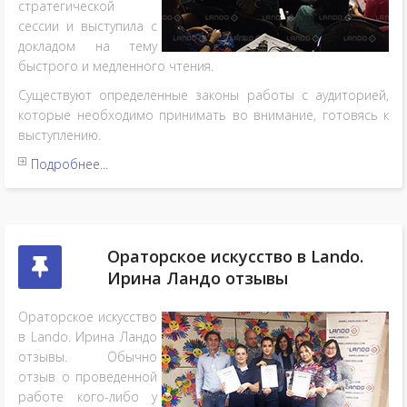
стратегической
сессии и выступила с
докладом на тему
быстрого и медленного чтения.
Существуют определенные законы работы с аудиторией,
которые необходимо принимать во внимание, готовясь к
выступлению.
Подробнее...
Ораторское искусство в Lando.
Ирина Ландо отзывы
Ораторское искусство
в Lando. Ирина Ландо
отзывы. Обычно
отзыв о проведенной
работе кого-либо у