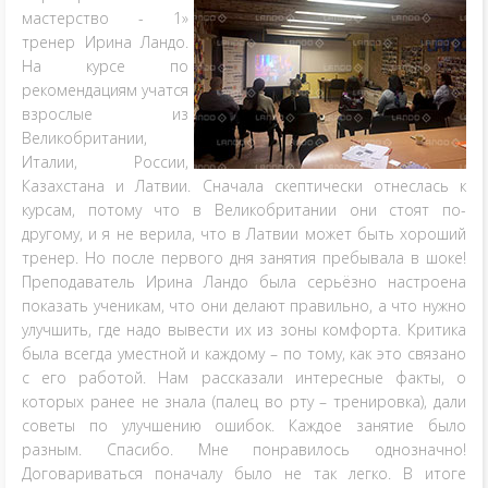
мастерство - 1»
тренер Ирина Ландо.
На курсе по
рекомендациям учатся
взрослые из
Великобритании,
Италии, России,
Казахстана и Латвии. Сначала скептически отнеслась к
курсам, потому что в Великобритании они стоят по-
другому, и я не верила, что в Латвии может быть хороший
тренер. Но после первого дня занятия пребывала в шоке!
Преподаватель Ирина Ландо была серьёзно настроена
показать ученикам, что они делают правильно, а что нужно
улучшить, где надо вывести их из зоны комфорта. Критика
была всегда уместной и каждому – по тому, как это связано
с его работой. Нам рассказали интересные факты, о
которых ранее не знала (палец во рту – тренировка), дали
советы по улучшению ошибок. Каждое занятие было
разным. Спасибо. Мне понравилось однозначно!
Договариваться поначалу было не так легко. В итоге