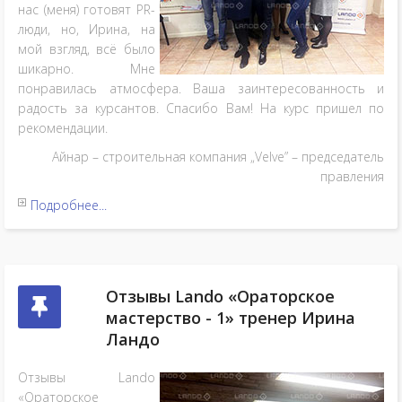
нас (меня) готовят PR-
люди, но, Ирина, на
мой взгляд, всё было
шикарно. Мне
понравилась атмосфера. Ваша заинтересованность и
радость за курсантов. Спасибо Вам! На курс пришел по
рекомендации.
Айнар – строительная компания „Velve” – председатель
правления
Подробнее...
Отзывы Lando «Ораторское
мастерство - 1» тренер Ирина
Ландо
Отзывы Lando
«Ораторское