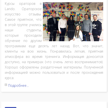
Курсы ораторов в
Lando. Ораторское
искусство отзывы.
Самое приятное, что
в этой группе учились
наши студенты,
которые проходили
обучение по другим
программам еще десять лет назад. Вот, что значит,
клиенты на всю жизнь.
Понравилась легкая, приятная
атмосфера во время тренинга. Информация доносится
доступно, на примерах (что очень легко воспринимается).
Хорошо оформлены раздаточные материалы. Полученной
информацией можно пользоваться и после прохождения
курса.
Подробнее...