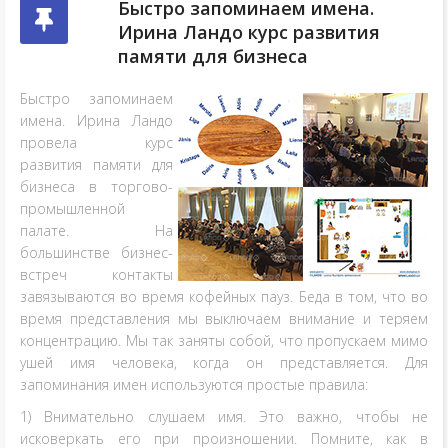
Быстро запоминаем имена.
Ирина Ландо курс развития
памяти для бизнеса
Быстро запоминаем
имена. Ирина Ландо
провела курс
развития памяти для
бизнеса в торгово-
промышленной
палате. На
большинстве бизнес-
встреч контакты
завязываются во время кофейных пауз. Беда в том, что во
время представления мы выключаем внимание и теряем
концентрацию. Мы так заняты собой, что пропускаем мимо
ушей имя человека, когда он представляется. Для
запоминания имен используются простые правила:
1) Внимательно слушаем имя. Это важно, чтобы не
исковеркать его при произношении. Помните, как в